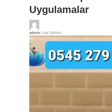
Uygulamalar
admin
Lida Editörü